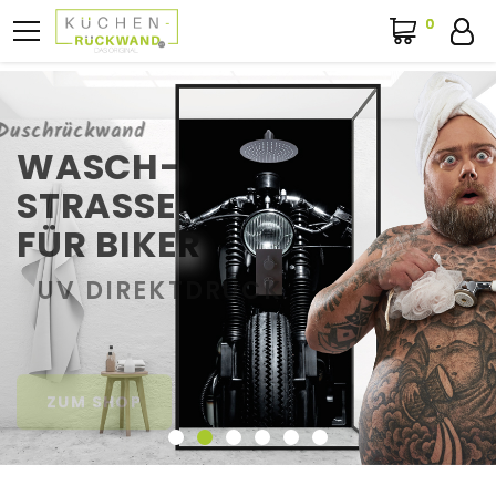
0
0
Duschrückwand
WASCH-
STRASSE
FÜR BIKER
UV DIREKTDRUCK
ZUM SHOP